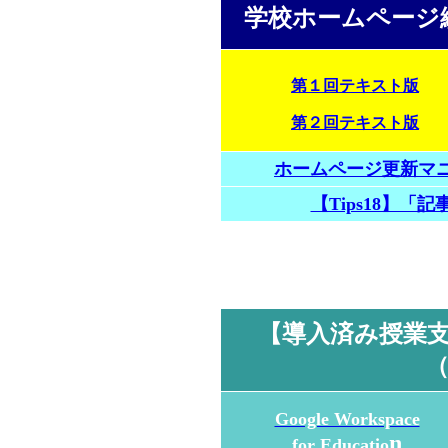
学校ホームページ
第１回テキスト版
第２回テキスト版
ホームページ更新マニ
【Tips18】
【導入済み授業
（
Google Workspace
n
for Educatio