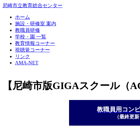
尼崎市立教育総合センター
ホーム
施設・研修室 案内
教職員研修
学校・園 一覧
教育情報コーナー
視聴覚コーナー
リンク
AMA-NET
【尼崎市版GIGAスクール（
教職員用コン
（最終更新