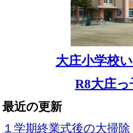
大庄小学校い
R8大庄っ
最近の更新
１学期終業式後の大掃除