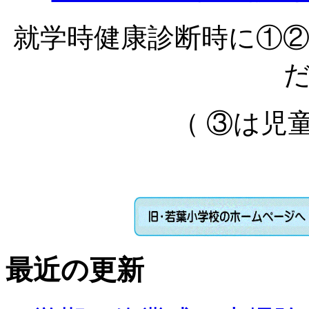
就学時健康診断時に①
（ ③は児
最近の更新