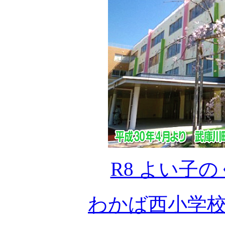
R8 よい子のく
わかば西小学