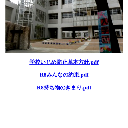
学校いじめ防止基本方針.pdf
R8みんなの約束.pdf
R8持ち物のきまり.pdf