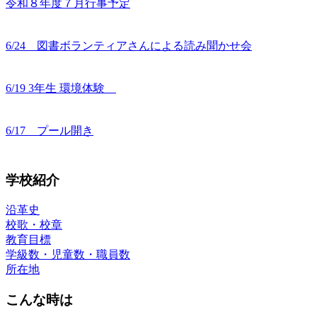
令和８年度７月行事予定
6/24 図書ボランティアさんによる読み聞かせ会
6/19 3年生 環境体験
6/17 プール開き
学校紹介
沿革史
校歌・校章
教育目標
学級数・児童数・職員数
所在地
こんな時は