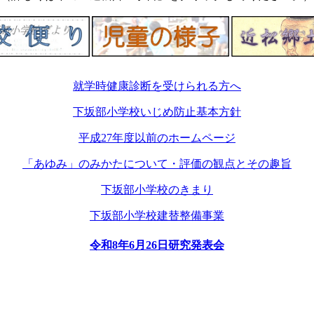
就学時健康診断を受けられる方へ
下坂部小学校いじめ防止基本方針
平成27年度以前のホームページ
「あゆみ」のみかたについて・評価の観点とその趣旨
下坂部小学校のきまり
下坂部小学校建替整備事業
令和8年6月26日研究発表会