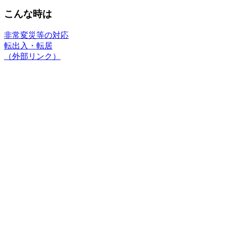
こんな時は
非常変災等の対応
転出入・転居
（外部リンク）