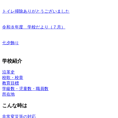
トイレ掃除ありがとうございました
令和８年度 学校だより（７月）
七夕飾り
学校紹介
沿革史
校歌・校章
教育目標
学級数・児童数・職員数
所在地
こんな時は
非常変災等の対応