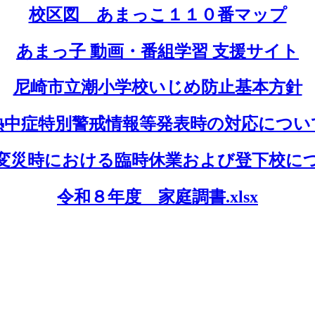
校区図 あまっこ１１０番マップ
あまっ子 動画・番組学習 支援サイト
尼崎市立潮小学校いじめ防止基本方針
熱中症特別警戒情報等発表時の対応につい
変災時における臨時休業および登下校に
令和８年度 家庭調書.xlsx