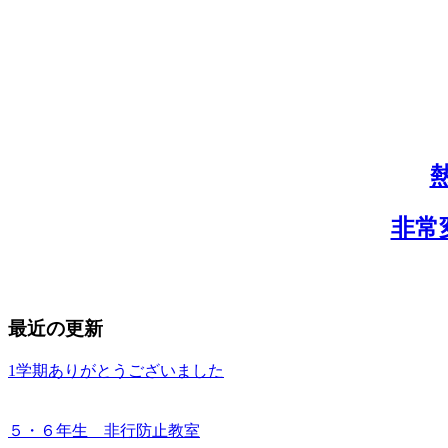
非常
最近の更新
1学期ありがとうございました
５・６年生 非行防止教室